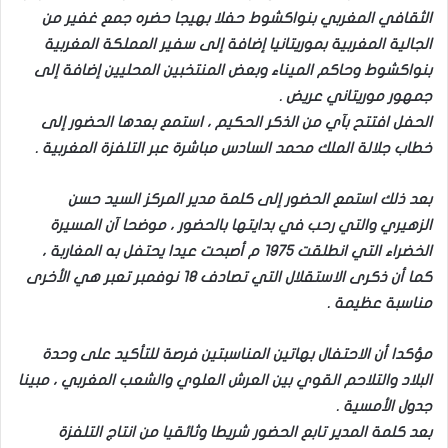
الثقافي المغربي بنواكشوط حفلا بهيجا حضره جمع غفير من
الجالية المغربية بموريتانيا إضافة إلى سفير المملكة المغربية
بنواكشوط وحاكم الميناء وبعض المنتخبين المحليين إضافة إلى
جمهور موريتاني عريض .
الحفل افتتح بآي من الذكر الحكيم ، استمع بعدها الحضور إلى
خطاب جلالة الملك محمد السادس مباشرة عبر التلفزة المغربية .
بعد ذلك استمع الحضور إلى كلمة مدير المركز السيد حسن
الزهيري والتي رحب في بدايتها بالحضور ، موضحا آن المسيرة
الخضراء التي انطلقت 1975 م أصبحت عيدا يحتفل به المغاربة ،
كما أن ذكرى الاستقلال التي تصادف 18 نوفمبر تعبر هي الأخرى
مناسبة عظيمة .
مؤكدا أن الاحتفال بهاتين المناسبتين فرصة للتأكيد على وحدة
البلاد والتلاحم القوي بين العرش العلوي والشعب المغربي ، مبينا
جدول الأمسية .
بعد كلمة المدير تابع الحضور شريطا وثائقيا من انتاج التلفزة