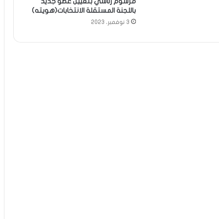
مرسوم رئاسي بتعيين عضو جديد
باللجنة المستقلة الانتخابات(هويته)
3 نوفمبر، 2023