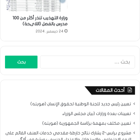
وزارة التهذيب تنذر أكثر من 100
مدرس بالفصل (اللاىحة)
24 ديسمبر، 2024
البحث
عن:
أحدث المقالات
تعيين رئيس جديد للجنة الوطنية لحقوق الإنسان (هويته)
تعيينات بعدة وزارات (بيان مجلس الوزراء
تعيين مكلف بمهمة برئاسة الجمهورية (هويته)
مشروع برابس-2 يشارك نتائح خارطة مقدمي خدمات العنف القائم على
النوع الاجتماعي والاستغلال والاعتداء الجنسي بورشة في ألاگ