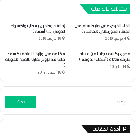
مقالات ذات صلة
القاء القبض على ضابط سام في
إقالة موظفين بمطار نواكشوك
الجيش الموريتاني (تفاصيل )
الدولي…..(أسماء)
4 يوليو، 2019
19 مارس، 2019
مدون يكشف جانبا من فساد
مكلفة في وزارة الثقافة تكشف
شركة attm (أسماء+تدوينة )
جانبا من تزوير تجارنا بالصين (تدوينة
)
14 يناير، 2020
18 أكتوبر، 2019
البحث
عن:
أحدث المقالات