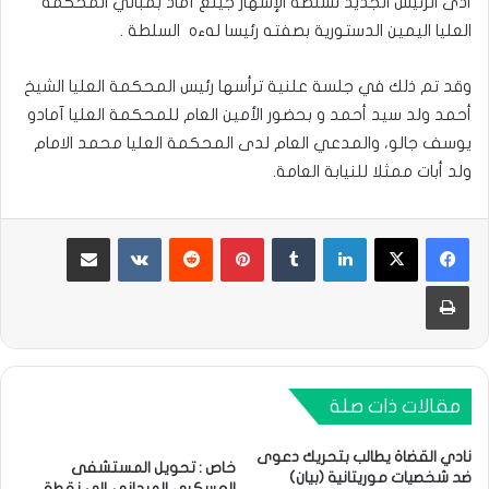
أدى الرئيس الجديد لسلطة الإشهار جينغ آماد بمباني المحكمة
العليا اليمين الدستورية بصفته رئيسا لهءه السلطة .
وقد تم ذلك في جلسة علنية ترأسها رئيس المحكمة العليا الشيخ
أحمد ولد سيد أحمد و بحضور الأمين العام للمحكمة العليا آمادو
يوسف جالو، والمدعي العام لدى المحكمة العليا محمد الامام
ولد أبات ممثلا للنيابة العامة.
لينكدإن
بينتيريست
مشاركة عبر البريد
طباعة
مقالات ذات صلة
نادي القضاة يطالب بتحريك دعوى
خاص : تحويل المستشفى
ضد شخصيات موريتانية (بيان)
العسكري الميداني إلى نقطة