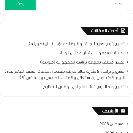
البحث
عن:
أحدث المقالات
تعيين رئيس جديد للجنة الوطنية لحقوق الإنسان (هويته)
تعيينات بعدة وزارات (بيان مجلس الوزراء
تعيين مكلف بمهمة برئاسة الجمهورية (هويته)
مشروع برابس-2 يشارك نتائح خارطة مقدمي خدمات العنف القائم على
النوع الاجتماعي والاستغلال والاعتداء الجنسي بورشة في ألاگ
تعيين ولد الرايس رئيسًا للمجلس الوطني للتنظيم
الأرشيف
أغسطس 2026