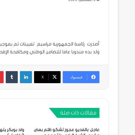
أصدرت رئاسة الجمهورية مراسيم تعيينات تم بموجبه
ولد بده مندوبا عاما للتضامن الوطني ومكافحة الإقصاء
لينكدإن
فيسبوك
X
مقالات ذات صلة
عاجل :بالفديو عجوز تشكو ظلم بعض
ولد بوبكر يتهم