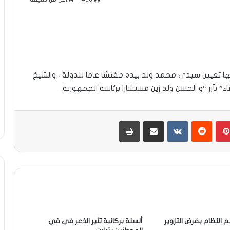
ا تعيين سيدي محمد ولد بيده مفتشا عاما للدولة ، والشيخ
” تآزر “و الحسن ولد زين مستشارا برئاسة الجمهورية.
بينتيريست
مشاركة عبر البريد
طباعة
 النظام بفرض التزوير
ألسنة بركانية تثير الذعر في في