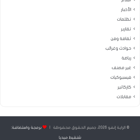
الأخبار
تظلمات
تقارير
ثقافة وفن
حوادث وغرائب
رياضة
غير مصنف
فيسبوكيات
كاركاتير
مقابلات
© الراية إنفو 2026، جميع الحقوق محفوظة |
برمجة واستضافة:
شنقيط ميديا