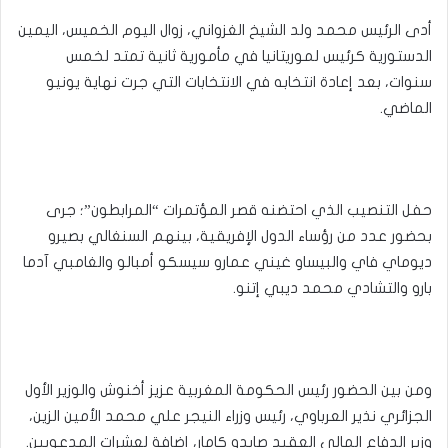
أدى الرئيس محمد ولد الشيخ الغزواني، زوال اليوم الخميس، اليمين
الدستورية كرئيس لموريتانيا في مأمورية ثانية تمتد لخمس
سنوات، بعد إعادة انتخابه في الانتخابات التي جرت نهاية يونيو
الماضي.
حفل التنصيب الذي احتضنه قصر المؤتمرات “المرابطون”؛ جرى
بحضور عدد من رؤساء الدول الإفريقية، بينهم السنغالي بصيرو
ديوماي فاي والبيساو غيني عمارو سيسكو أمبالو والغامبي آدما
بارو والتشادي محمد ديبي إتنو.
ومن بين الحضور رئيس الحكومة المغربية عزيز أخنوش والوزير الأول
الجزائري نذير العرباوي، رئيس وزراء النيجر علي محمد الأمين الزين،
وزير الدفاع المالي العقيد صايدو كامار، إضافة لعشرات المدعويين.