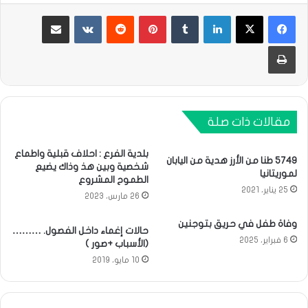
لينكدإن
بينتيريست
مشاركة عبر البريد
طباعة
مقالات ذات صلة
بلدية الفرع : احلاف قبلية واطماع
5749 طنا من الأرز هدية من اليابان
شخصية وبين هذ وذاك يضيع
لموريتانيا
الطموح المشروع
25 يناير، 2021
26 مارس، 2023
وفاة طفل في حريق بتوجنين
حالات إغماء داخل الفصول. ………
6 فبراير، 2025
(الأسباب +صور )
10 مايو، 2019