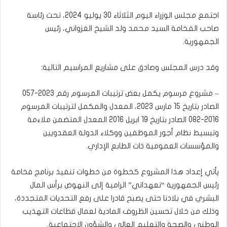
اجتمع مجلس الوزراء اليوم الثلاثاء 30 يوليو 2024، تحت رئاسة
صاحب الفخامة السيد محمد ولد الشيخ الغزواني، رئيس
الجمهورية.
وقد درس المجلس وصادق على مشاريع المراسيم التالية:
– مشروع مرسوم يكمل بعض ترتيبات المرسوم رقم 2023-057
الصادر بتاريخ 15 مارس 2023، المعدل والمكمل لترتيبات المرسوم
2016-082 الصادر بتاريخ 19 ابريل 2016 المعدل المتضمن ملاءمة
وتبسيط نظام أجور الموظفين ووكلاء الدولة العقدويين
والمؤسسات العمومية ذات الطابع الإداري.
يأتي إعداد هذا المشروع كخطوة من خطوات تنفيذ برنامج فخامة
رئيس الجمهورية “تعهداتي” الرامية إلى النهوض برأس المال
البشري في بلادنا حتى يصبح قادرا على رفع التحديات المتجددة،
وذلك من خلال تحسين الظروف المادية لعمال قطاعات التهذيب
الوطني والصحة والتعليم العالي والشؤون الاجتماعية.