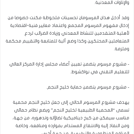
والإتاوات المعدنية.
وقد أدخل هذان المرسومان تحسينات ملحوظة مكنت خصوصا من
إدخال مفهوم المرسوم المجمع واعتماد معايير فنية-اقتصادية
لأهلية المتقدمين للنشاط المعدني وزيادة الضرائب لردع
المتعاملين المحتكرين وكذا وضع آلية للمتابعة والتقييم محكمة
وملزمة.
‐ مشروع مرسوم يتضمن تعيين أعضاء مجلس إدارة المركز العالي
للتعليم التقني في نواكشوط.
‐ مشروع مرسوم يتضمن حماية خليج النجم.
يهدف مشروع المرسوم الحالي إلى جعل خليج النجم محمية
تسمى “المحمية الطبيعية لخليج النجم” ويضع نظام حمائي
مناسب سيمكن من كبح ديناميكية تضاؤله وتدهوره، من جهة،
ومن النفاذ إليه والانتفاع المستدام بموارده ومنافعه، وخاصة
المنافع المنظومية والترفيهية، من جهة أخرى.