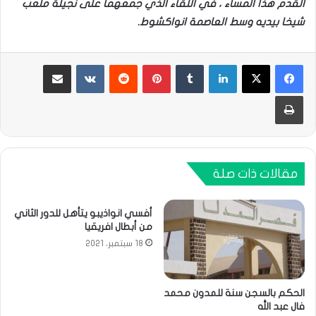
القدم هذا المساء ، في اللقاء الذي جمعهما على نجيلة ملعب
شيخا بيديه وسط العاصمة انواكشوط.
لينكدإن
بينتيريست
مشاركة عبر البريد
طباعة
مقالات ذات صلة
أفسي انواذيبو يتأهل للدور الثاني
من أبطال افريقيا
18 سبتمبر، 2021
الحكم بالسجن سنة للمدون محمد
فال عبد الله