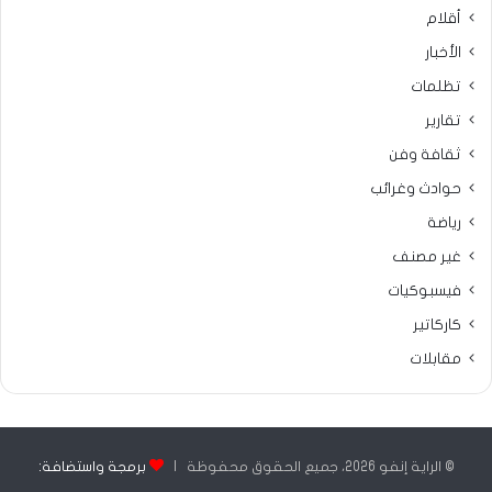
أقلام
الأخبار
تظلمات
تقارير
ثقافة وفن
حوادث وغرائب
رياضة
غير مصنف
فيسبوكيات
كاركاتير
مقابلات
© الراية إنفو 2026، جميع الحقوق محفوظة |
برمجة واستضافة: