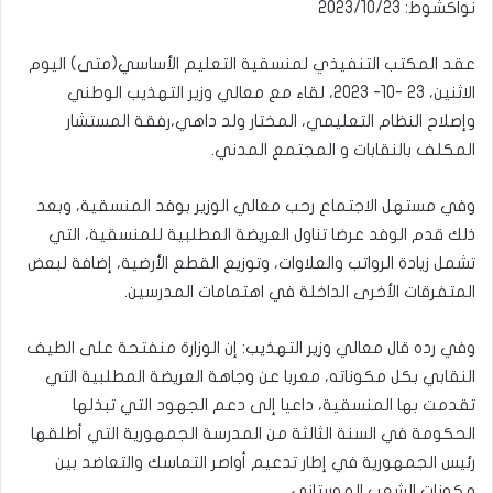
نواكشوط: 2023/10/23
عقد المكتب التنفيذي لمنسقية التعليم الأساسي(متى) اليوم
الاثنين، 23 -10- 2023، لقاء مع معالي وزير التهذيب الوطني
وإصلاح النظام التعليمي، المختار ولد داهي،رفقة المستشار
المكلف بالنقابات و المجتمع المدني.
وفي مستهل الاجتماع رحب معالي الوزير بوفد المنسقية، وبعد
ذلك قدم الوفد عرضا تناول العريضة المطلبية للمنسقية، التي
تشمل زيادة الرواتب والعلاوات، وتوزيع القطع الأرضية، إضافة لبعض
المتفرقات الأخرى الداخلة في اهتمامات المدرسين.
وفي رده قال معالي وزير التهذيب: إن الوزارة منفتحة على الطيف
النقابي بكل مكوناته، معربا عن وجاهة العريضة المطلبية التي
تقدمت بها المنسقية، داعيا إلى دعم الجهود التي تبذلها
الحكومة في السنة الثالثة من المدرسة الجمهورية التي أطلقها
رئيس الجمهورية في إطار تدعيم أواصر التماسك والتعاضد بين
مكونات الشعب الموريتاني.