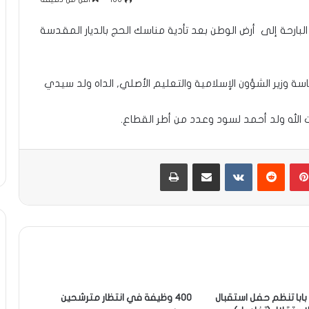
 البارحة إلى أرض الوطن بعد تأدية مناسك الحج بالديار المقدسة
البعثة الرسمية برئاسة وزير الشؤون الإسلامية والتعليم الأصلي, الداه ولد سيدي
ت الله ولد أحمد لسود وعدد من أطر القطاع.
بينتيريست
مشاركة عبر البريد
طباعة
 بابا تنظم حفل استقبال
400 وظيفة في انتظار مترشحين