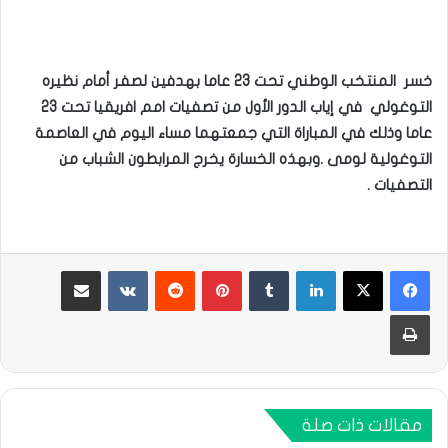
خسر المنتخب الوطني تحت 23 عاما بهدفين لصفر أمام نظيره
التوغولي في إياب الدور الأول من تصفيات امم افريقيا تحت 23
عاما وذلك في المباراة التي جمعتهما مساء اليوم في العاصمة
التوغولية لومى .وبهذه الخسارة يخرج المرابطون الشباب من
التصفيات .
لينكدإن
بينتيريست
مشاركة عبر البريد
طباعة
مقالات ذات صلة