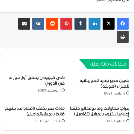
لينكدإن
بينتيريست
مشاركة عبر البريد
طباعة
مقالات ذات صلة
نادي كيهيدي يحقق أول فوز له
تعيين مدير جديد للموريتانية
في الدوري
للطيران (هويته)
1 نوفمبر، 2023
9 مارس، 2021
بيرام: محاولات ولد بوعماتو خنقنا
حادث سير يخلف 8ضحايا من بينهم
إعلاميا ستبوء بالفشل (تفاصيل)
ضابط بالجيش(تفاصيل)
6 يناير، 2021
24 ديسمبر، 2017