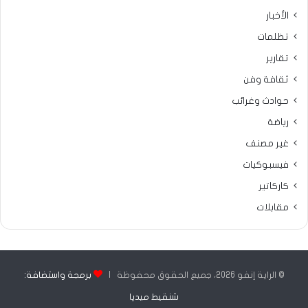
الأخبار
تظلمات
تقارير
ثقافة وفن
حوادث وغرائب
رياضة
غير مصنف
فيسبوكيات
كاركاتير
مقابلات
© الراية إنفو 2026، جميع الحقوق محفوظة |
برمجة واستضافة:
شنقيط ميديا