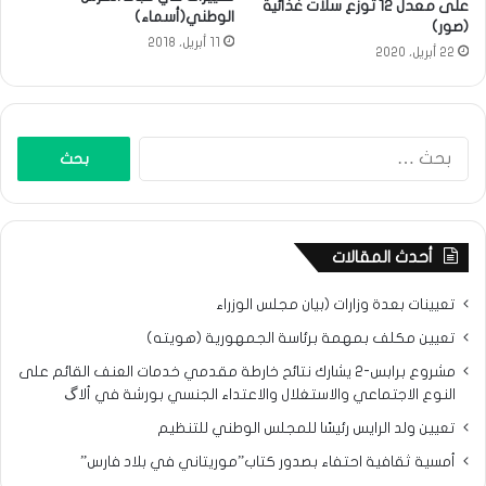
على معدل 12 توزع سلات غذائية
الوطني(أسماء)
(صور)
11 أبريل، 2018
22 أبريل، 2020
البحث
عن:
أحدث المقالات
تعيينات بعدة وزارات (بيان مجلس الوزراء
تعيين مكلف بمهمة برئاسة الجمهورية (هويته)
مشروع برابس-2 يشارك نتائح خارطة مقدمي خدمات العنف القائم على
النوع الاجتماعي والاستغلال والاعتداء الجنسي بورشة في ألاگ
تعيين ولد الرايس رئيسًا للمجلس الوطني للتنظيم
أمسية ثقافية احتفاء بصدور كتاب”موريتاني في بلاد فارس”