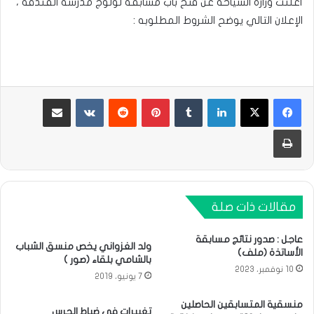
أعلنت وزارة السياحة عن فتح باب مسابقة لولوج مدرسة الفندقه ،
الإعلان التالي يوضح الشروط المطلوبه :
لينكدإن
بينتيريست
مشاركة عبر البريد
طباعة
مقالات ذات صلة
عاجل : صدور نتائج مسابقة
ولد الغزواني يخص منسق الشباب
الأساتذة (ملف)
بالشامي بلقاء (صور )
10 نوفمبر، 2023
7 يونيو، 2019
منسقية المتسابقين الحاصلين
تغييرات في ضباط الحرس