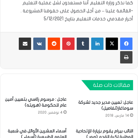
كما نذكر وزارة التعليم أننا مستعدون لشل عملية التعليم
-القائمة علينا – من أجل الحصول على حقوقنا المشروعة .
أحرار مقدمي خدمات التعليم بتاريخ 5/12/2021
لينكدإن
بينتيريست
مشاركة عبر البريد
طباعة
مقالات ذات صلة
عاجل : مرسوم رئاسي بتعيين أمين
عاجل: تعيين مدير جديد لشركة
عام للحكومة (هويته)
سوماغاز(تفاصيل)
4 نوفمبر، 2020
14 مارس، 2018
النائب بيرام يقوم بزيارة للإتحادية
أسماء العشرين الأوائل في شعبة
الوطنية لكرة القدم (صور )
العلوم الطبيعية (أسماء )