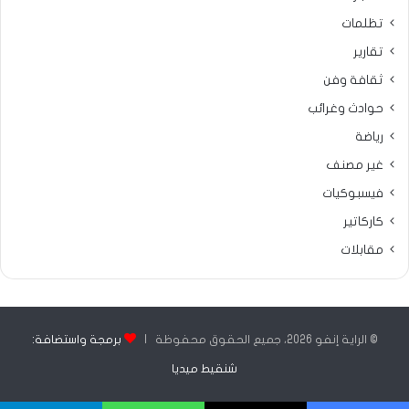
تظلمات
تقارير
ثقافة وفن
حوادث وغرائب
رياضة
غير مصنف
فيسبوكيات
كاركاتير
مقابلات
© الراية إنفو 2026، جميع الحقوق محفوظة |
برمجة واستضافة:
شنقيط ميديا