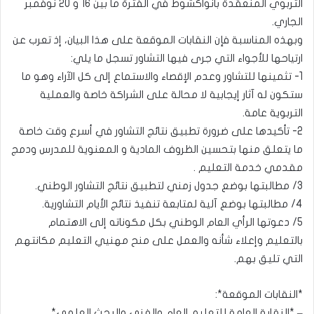
التربوي المنعقدة بانواكشوط في الفترة ما بين 16 و 20 نوفمبر
الجاري.
وبهذه المناسبة فإن النقابات الموقعة على هذا البيان، إذ تعرب عن
ارتياحها للأجواء التي جرى فيها التشاور تسجل ما يلي:
1- تثمينها للتشاور وعدم الإقصاء والاستماع إلى كل الآراء وهو ما
ستكون له آثار إيجابية لا محالة على الشراكة خاصة والعملية
التربوية عامة.
2- تأكيدها على ضرورة تطبيق نتائج التشاور في أسرع وقت خاصة
ما يتعلق منها بتحسين الظروف المادية و المعنوية للمدرس ودمج
مقدمي خدمة التعليم .
3/ مطالبتها بوضع جدول زمني لتطبيق نتائج التشاور الوطني.
4/ مطالبتها بوضع آلية لمتابعة تنفيذ نتائج الأيام التشاورية.
5/ دعوتها الرأي العام الوطني بكل مكوناته إلى الاهتمام
بالتعليم وإعلاء شأنه والعمل على منح مهنيي التعليم مكانتهم
التي تليق بهم.
*النقابات الموقعة*:
– *النقابة العامة للتعليم العام والفني والبحث العلمي*.