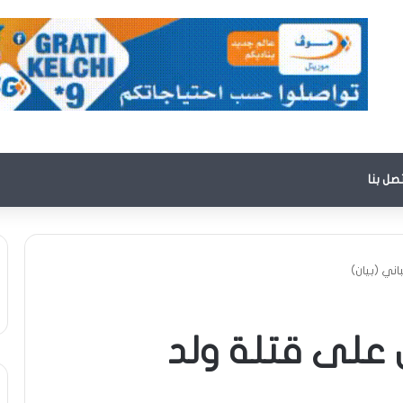
تصل بنا
ني (بيان)
 على قتلة ولد