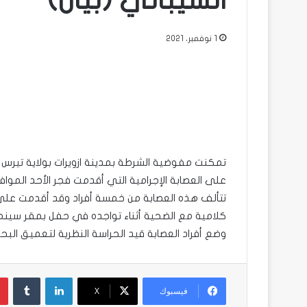
الشيباني (بيان)
1 نوفمبر، 2021
على العصابة الإجرامية التي أقدمت فجر الأحد الموافق 31 أكتوبر على قتل المواطن عثمان ولد الشيب
تتألف هذه العصابة من خمسة أفراد وقد أقدمت على ع
كلامية مع الضحية أثناء تواجده في حفل بمقر سينما
وضع أفراد العصابة قيد الحراسة النظرية لتعميق البحث
لينكدإن
فيسبوك
X