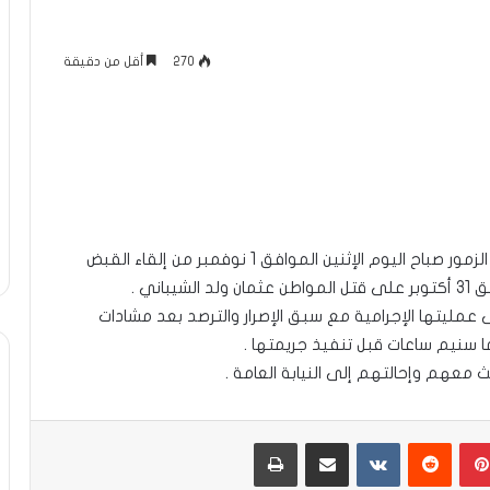
270
أقل من دقيقة
تمكنت مفوضية الشرطة بمدينة ازويرات بولاية تيرس الزمور صباح اليوم الإثنين الموافق 1 نوفمبر من إلقاء القبض
اني .
مليتها الإجرامية مع سبق الإصرار والترصد بعد مشادات
 سنيم ساعات قبل تنفيذ جريمتها .
 معهم وإحالتهم إلى النيابة العامة .
بينتيريست
مشاركة عبر البريد
طباعة