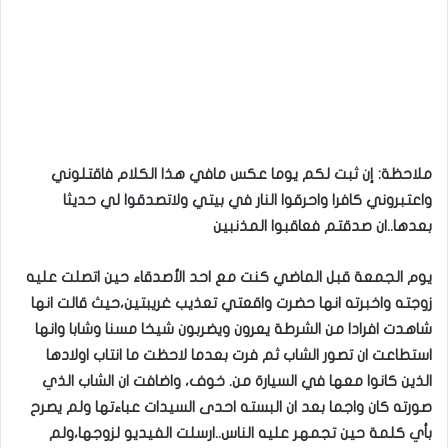
ملاحظة: إن ثبت لكم يوما عكس مافي هذا الكلام فاقتلوني
واعتبروني كافرا واحرقوا النار في بيتي ولاتصدقوا لي حديثا
بعدها..ان صدقتم فعاقبوا المذنبين
يوم الجمعة قبل الماضي كنت مع احد الأصدقاء حين اتصلت عليه
زوجته واخبرته انها حضرت واقعتي تعذيب غريبتين،حيث قالت انها
شاهدت افرادا من الشرطة يعرون ويضربون شيخا مسنا وشابا وانها
استطاعت ان تصور الشاب ثم فرت بعدما لاحظت ما انتاب اولادها
الذين كانوا معها في السيارة من. خوف، واضافت ان الشاب الذي
صورته كان واجما بعد ان البسته احدى السيدات عباءتها ولم يصرح
بأي كلمة حين تجمهر عليه الناس..ارسلت الفيديو لزوجها،ولم