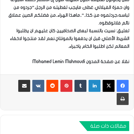
وان حمزة الفيلالي غطى مايجب تغطيته من الرجل.”جردوه من
لباسه،جردتموه من كذا..”..ماهذا الهراء..من فضلكم الصين عملاق
نائم فلاتوقظوه.
تعليق: نسيت بالنسبة لبعض الصحافيين كان عليهم ان يطلبوا
الشريط الأصلي قبل ان يدفعوا بالمونتاج،نعم لقد منتجوا لاخفاء
المعالم لكن اطلبوا الخام ياخبراء.
نقلا عن صفحة المدون Mohamed Lemin Mahmoudi
لينكدإن
بينتيريست
مشاركة عبر البريد
طباعة
مقالات ذات صلة