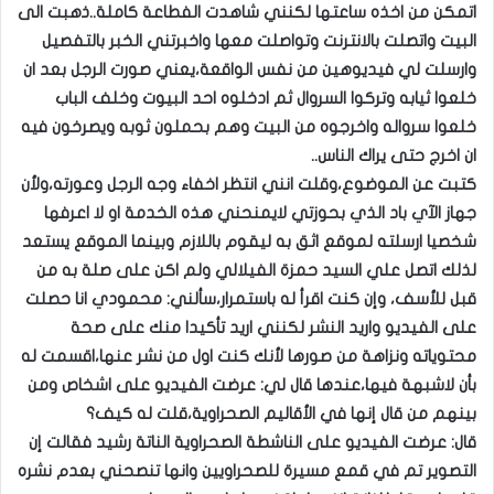
اتمكن من اخذه ساعتها لكنني شاهدت الفطاعة كاملة..ذهبت الى
البيت واتصلت بالانترنت وتواصلت معها واخبرتني الخبر بالتفصيل
وارسلت لي فيديوهين من نفس الواقعة،يعني صورت الرجل بعد ان
خلعوا ثيابه وتركوا السروال ثم ادخلوه احد البيوت وخلف الباب
خلعوا سرواله واخرجوه من البيت وهم بحملون ثوبه ويصرخون فيه
ان اخرج حتى يراك الناس..
كتبت عن الموضوع،وقلت انني انتظر اخفاء وجه الرجل وعورته،ولأن
جهاز الآي باد الذي بحوزتي لايمنحني هذه الخدمة او لا اعرفها
شخصيا ارسلته لموقع اثق به ليقوم باللازم وبينما الموقع يستعد
لذلك اتصل علي السيد حمزة الفيلالي ولم اكن على صلة به من
قبل للأسف، وإن كنت اقرأ له باستمرار،سألني: محمودي انا حصلت
على الفيديو واريد النشر لكنني اريد تأكيدا منك على صحة
محتوياته ونزاهة من صورها لأنك كنت اول من نشر عنها،اقسمت له
بأن لاشبهة فيها،عندها قال لي: عرضت الفيديو على اشخاص ومن
بينهم من قال إنها في الأقاليم الصحراوية،قلت له كيف؟
قال: عرضت الفيديو على الناشطة الصحراوية الناتة رشيد فقالت إن
التصوير تم في قمع مسيرة للصحراويين وانها تنصحني بعدم نشره