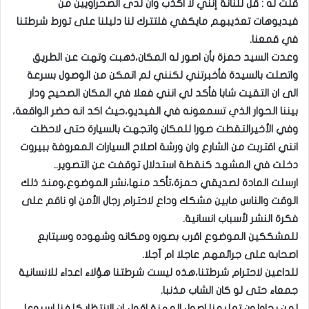
قلت له : قل للنانة إنني لا اكذب وان لدى الصحراويين من
فيديوهات تعذيبهم مايكفي فلتترك لنا دليلنا على تورط شرطتنا
في قمعنا.
وعدت السيد حمزة بأن اصور له المكان،ذهبت وتهت عن الطريق
واتصلت بالسيدة فأخبرتني لكنني لم اتمكن من الوصول بسرعة
الى ان التقيت شابا فأكد لي انني فعلا في المكان الصحيح ودار
بيننا الحوار الذي تسمعونه في الفيديو،حيث اكد انه حضر الواقعة،
وفي الأخيرالتقطت صورا للمكان واتجهت بالسيارة حتى لاحظت
انني اقتربت من الشارع وان ورشة اصلاح السيارات المعروفة ببيروت
دخلت في المشهد كنقطة استدلال توقفت عن التصوير..
ارسلت المادة لصديقي حمزة،تأكد منها،نشر الموضوع،ومنذ ذلك
الوقت والناس مابين مشكك وداع لاحترام رجال الأمن او ناقم على
فكرة النشر لأسباب انسانية.
للمشككين الموضوع اقرب بصوره ومكانه وشهوده وسيتابع
اصحابه على جرائمهم عاجلا ام آجلا.
للداعين لاحترام شرطتنا،هذه ليست شرطتنا هؤلاء اعداء للانسانية
جمعاء حتى لو كان الشاب مذنبا.
لمن يحاولون تعليمنا اصول المهنة اقول إن الانتظار كلفنا اسبوعا