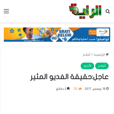
بحث عن
الق
الرئيسية
/
أقلام
أقلام
الأخبار
عاجل:حقيقة الفديو المثير
18 نوفمبر، 2017
791
2 دقائق