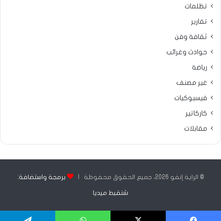
تظلمات
تقارير
ثقافة وفن
حوادث وغرائب
رياضة
غير مصنف
فيسبوكيات
كاركاتير
مقابلات
© الراية إنفو 2026، جميع الحقوق محفوظة |
برمجة واستضافة:
شنقيط ميديا