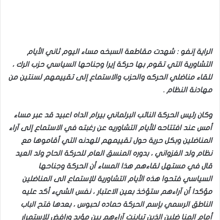
الراية إنفو : شهدت مقاطعة السبخه مساء اليوم ثاني الأيام
التشاورية التي تقوم بها حركة إيرا وجناحها السياسي حزب الرك ،
للقاء مناضلي الحركه والحزب والاستماع إلى تقييمهم لسنتين من
مهادنة النظام .
وكان رئيس الحركة النائب البرلماني بيرام الداه اعبيد قد عبر مساء
أمس عند افتتاحه للأيام التشاوريه عن رغبته في الاستماع إلى آراء
المناضلين وبكل حرية حول تقييمهم للهدنه التي أقاموها مع
نظام ولد الغزواني ، بدوره المنسق العام للحركة الحاج ولد العيد
قال في مستهل لقاءهم هذا المساء أن الحركة وجناحها
السياسي فتحوا هذه الأيام التشاورية للإستماع الى المناضلين
مؤكدا أن آراءهم ستؤخذ بعين الاعتبار ، نفس الشيء أكد عليه
الناطق الرسمي بإسم الحركة حماده لحبوس ، بعدها فتح الباب
أمام المنا ضلين الذين تباينت آراءهم بين مؤيد ورافض للإستمرار