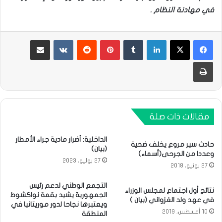
في مهادنة النظام .
لينكدإن
بينتيريست
مشاركة عبر البريد
طباعة
مقالات ذات صلة
الداخلية: أضرار مادية جراء الأمطار
حادث سير مروع يخلف ضحية
(بيان)
وعددا من الجرحى(أسماء)
27 يوليو، 2023
27 يونيو، 2018
التجمع الوطني لدعم رئيس
نتائج أول اجتماع لمجلس الوزراء
الجمهورية يشيد بقمة نواكشوط
في عهد ولد الغزواني (بيان )
ويعتبرها نجاحا لدور موريتانيا في
10 أغسطس، 2019
المنطقة