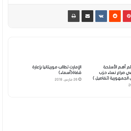
بينتيريست
مشاركة عبر البريد
طباعة
ئم أهم الأسلحة
الإمارت تطالب موريتانيا بإعارة
ي صراع نساء حزب
قضاة(أسماء)
ل الجمهورية (تفاصيل )
26 مارس، 2018