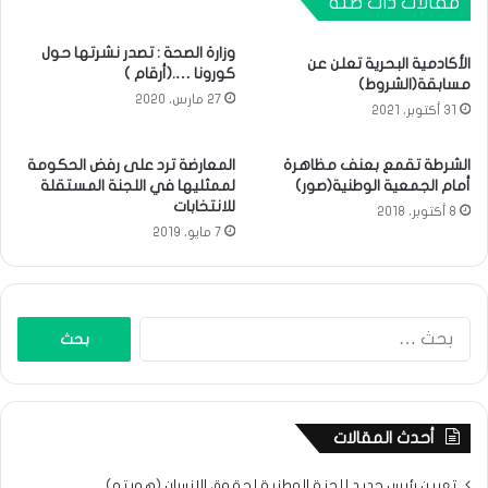
مقالات ذات صلة
وزارة الصحة : تصدر نشرتها حول
الأكادمية البحرية تعلن عن
كورونا ….(أرقام )
مسابقة(الشروط)
27 مارس، 2020
31 أكتوبر، 2021
الشرطة تقمع بعنف مظاهرة
المعارضة ترد على رفض الحكومة
أمام الجمعية الوطنية(صور)
لممثليها في اللجنة المستقلة
للانتخابات
8 أكتوبر، 2018
7 مايو، 2019
البحث
عن:
أحدث المقالات
تعيين رئيس جديد للجنة الوطنية لحقوق الإنسان (هويته)