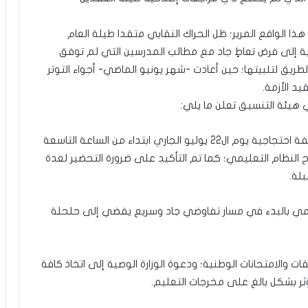
هذا الواقع المرير؛ ظل الحراك النقابي متقدا طيلة العام
مية إلى فرض تعاطٍ جاد مع مطالب المدرسين التي لم توفق
طريق لتلبيتها؛ حين أعادت -شهر يونيو الماضي- أجواء التوتر
د الأزمة.
 هيئة التنسيق تعلن ما يلي:
1- مواصلة الحراك النضالي الجاد؛ حيث تمت برمجة وقفة احتجاجية يوم ال22 يوليو الجاري ابتداء من الساعة التاسعة
ح النظام التعليمي؛ كما تم التأكيد على ضرورة التحضير لعدة
لة.
عليمي بالبدء في مسار تفاوضي جاد وسريع يفضي إلى حلحلة
والامتحانات الوطنية؛ ودعوة الوزارة الوصية إلى اتخاذ كافة
ؤثر بشكل بالغ على مخرجات التعليم.