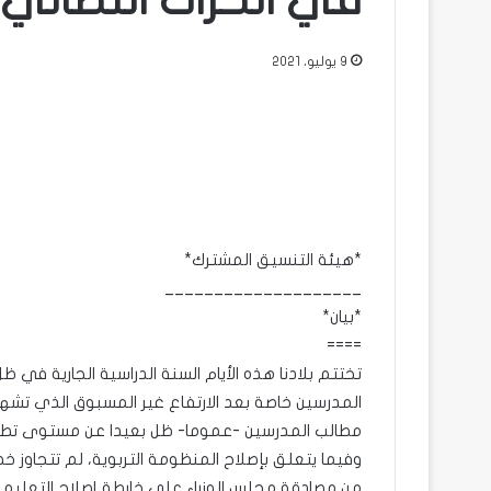
في الحراك النضالي (
9 يوليو، 2021
*هيئة التنسيق المشترك*
____________________
*بيان*
====
تختتم بلادنا هذه الأيام السنة الدراسية الجارية في 
المدرسين خاصة بعد الارتفاع غير المسبوق الذي تشهد
مطالب المدرسين -عموما- ظل بعيدا عن مستوى تطل
وفيما يتعلق بإصلاح المنظومة التربوية، لم تتجاوز خط
من مصادقة مجلس الوزراء على خارطة إصلاح التعليم