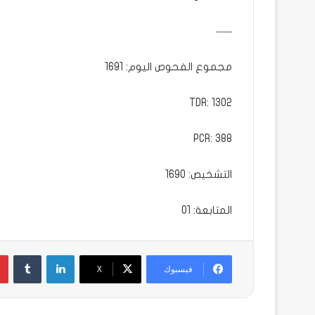
—–
مجموع الفحوص اليوم: 1691
TDR: 1302
PCR: 388
التشخيص: 1690
المتابعة: 01
لينكدإن
فيسبوك
X