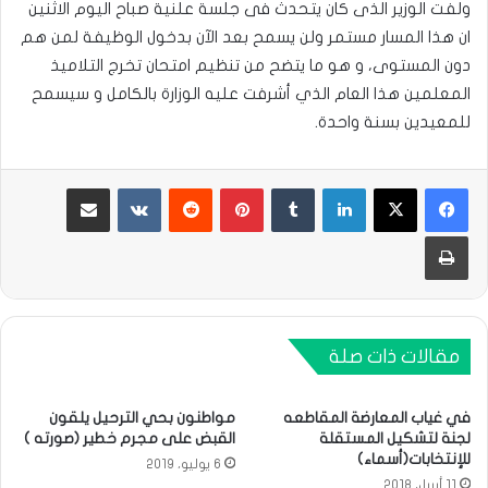
ولفت الوزير الذى كان يتحدث فى جلسة علنية صباح اليوم الاثنين
ان هذا المسار مستمر ولن يسمح بعد الآن بدخول الوظيفة لمن هم
دون المستوى، و هو ما يتضح من تنظيم امتحان تخرج التلاميذ
المعلمين هذا العام الذي أشرفت عليه الوزارة بالكامل و سيسمح
للمعيدين بسنة واحدة.
لينكدإن
بينتيريست
مشاركة عبر البريد
طباعة
مقالات ذات صلة
في غياب المعارضة المقاطعه
مواطنون بحي الترحيل يلقون
لجنة لتشكيل المستقلة
القبض على مجرم خطير (صورته )
للإنتخابات(أسماء)
6 يوليو، 2019
11 أبريل، 2018