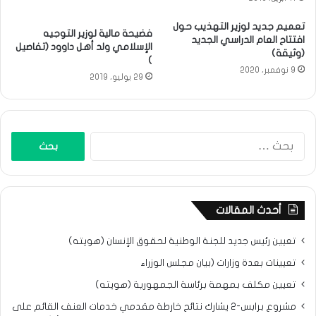
تعميم جديد لوزير التهذيب حول
فضيحة مالية لوزير التوجيه
افتتاح العام الدراسي الجديد
الإسلامي ولد أهل داوود (تفاصيل
(وثيقة)
)
9 نوفمبر، 2020
29 يوليو، 2019
البحث
عن:
أحدث المقالات
تعيين رئيس جديد للجنة الوطنية لحقوق الإنسان (هويته)
تعيينات بعدة وزارات (بيان مجلس الوزراء
تعيين مكلف بمهمة برئاسة الجمهورية (هويته)
مشروع برابس-2 يشارك نتائح خارطة مقدمي خدمات العنف القائم على