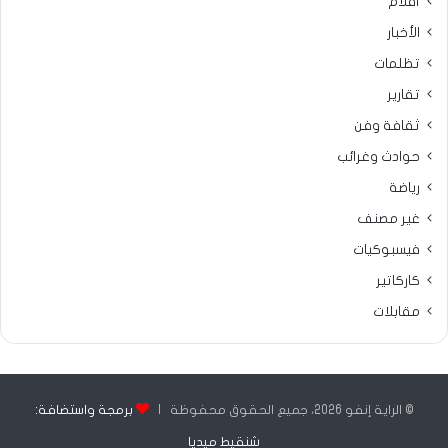
أقلام
الأخبار
تظلمات
تقارير
ثقافة وفن
حوادث وغرائب
رياضة
غير مصنف
فيسبوكيات
كاركاتير
مقابلات
© الراية إنفو 2026، جميع الحقوق محفوظة |
برمجة واستضافة:
شنقيط ميديا