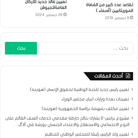
تعيين قائد جديد للأركان
تقاعد عدد كبير من القضاة
العامةللجيوش
الموريتانيين (أسماء )
26 ديسمبر، 2024
9 ديسمبر، 2019
البحث
عن:
أحدث المقالات
تعيين رئيس جديد للجنة الوطنية لحقوق الإنسان (هويته)
تعيينات بعدة وزارات (بيان مجلس الوزراء
تعيين مكلف بمهمة برئاسة الجمهورية (هويته)
مشروع برابس-2 يشارك نتائح خارطة مقدمي خدمات العنف القائم على
النوع الاجتماعي والاستغلال والاعتداء الجنسي بورشة في ألاگ
تعيين ولد الرايس رئيسًا للمجلس الوطني للتنظيم