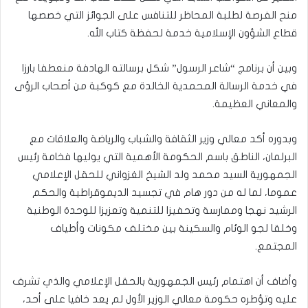
منح الفرصة لطلبة المحاظر للتنافس على الجوائز التي خصصها
قطاع الشؤون الإسلامية خدمة لحفظة كتاب الله.
وبين أن برنامج “شاعر الرسول” شكل برسالته الهادفة منعطفا بارزا
في خدمة الرسالة المحمدية الخالدة مع كوكبة من أصحاب الرؤى
والمعاني العظيمة.
وبدوره أكد معالي وزير الثقافة والشباب والرياضة والعلاقات مع
البرلمان، الناطق باسم الحكومة الأهمية التي يوليها فخامة رئيس
الجمهورية السيد محمد ولد الشيخ الغزواني للحقل الإعلامي
عموما، لما له من دور هام في تجسيد الديموقراطية والحكم
الرشيد نهجا وممارسة وتحفيزا للتنمية وتعزيزا للوحدة الوطنية
وخلقا لجو الوئام والسكينة بين مختلف مكونات وأطياف
المجتمع.
وأضاف أن اهتمام رئيس الجمهورية بالحقل الإعلامي والذي تشرف
عليه وتؤطره حكومة معالي الوزير الأول لم يعد خافيا على أحد،