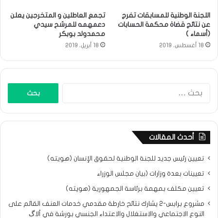
اللجنة الوطنية للمسابقات تفرج
تجمع العاطلين و المتخرجين يعلن
عن نتائج قضاة محكمة الحسابات
دعمهمه للمرشح سيدي
(أسماء )
محمدولد بوبكر
18 أغسطس، 2019
18 أبريل، 2019
البحث
عن:
أحدث المقالات
تعيين رئيس جديد للجنة الوطنية لحقوق الإنسان (هويته)
تعيينات بعدة وزارات (بيان مجلس الوزراء
تعيين مكلف بمهمة برئاسة الجمهورية (هويته)
مشروع برابس-2 يشارك نتائح خارطة مقدمي خدمات العنف القائم على
النوع الاجتماعي والاستغلال والاعتداء الجنسي بورشة في ألاگ