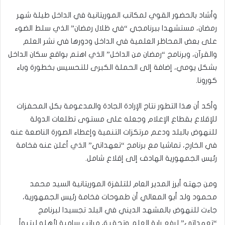
وأشاد بالحضور القوي لمكاتب الموريتانية في الداخل طيلة شهر
رمضان، مستشهدا ببرنامجي “في ظلال رمضان” الذي سلط الضوء
على بعض المحاظر العلمية في الداخل ودورها في نشر العلم
والقرآن، وبرنامج “رمضان من الداخل” الذي اهتم بواقع سكان الداخل
بشكل يومي، إضافة إلى الحملة الكبرى للتحسيس بخطورة وباء
كورونا.
وأكد أن هذا التطور نتاج الإرادة الجادة والمدعومة بكل المحفزات
للإقلاع بقطاع الإعلام وجعله على مستوى تطلعات الدولة
للنهوض بالبلد ودعم مرتكزات التنمية وإعطاء الصورة الناصعة عنه
في الخارج، تماشيا مع برنامج “تعهداتي” الذي أعلن عنه فخامة
رئيس الجمهورية الهادف إلى إقلاع شامل.
ومن جهته أبرز المدير العام للتلفزة الموريتانية السيد محمد
محمود ولد أبو المعالي أن طموحات فخامة رئيس الجمهورية،
جاءت للنهوض بالمشهد الديني في البلد تجسيدا لبرنامج
“تعهداتي” لرفع راية العلم وتحقيق مراتب سامية لأهله ليتبوأ