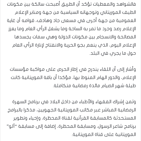
فالشواهد والمعطيات تؤكد أن الطريق أصبحت سالكة بين مكونات
الطيف الموريتاني وتوجهاته السياسية من جهة ومنابر الإعلام
العمومية من جهة أخرى في مسعى جاد وهادف، قوامه أن غاية
الإعلام رصد وجرد ما تمر به الساحة وما يشغل الرأي العام وما يعزز
المصالحة والانسجام بين مكونات الدولة وهي سمات يجسدها
الإعلام اليوم، الذي ينعم بجو الحرية والانفتاح لإنارة الرأي العام
حول ما يجري في البلد.
وأشار إلى أن اللقاء يندرج في إطار الحرص على مواكبة مؤسسات
الإعلام، والدور الهام المنوط بها، مؤكدا أن باقة الموريتانية كانت
طيلة شهر الصيام مائدة رمضانية متكاملة.
وثمن إشراك الفقهاء والأطباء من داخل البلاد في برنامج السهرة
الرمضانية المباشر عبر مكاتب الموريتانية الجهويين، مذكرا بالبرامج
المستحدثة كالمسابقة القرآنية لقناة المحظرة، وإحياء وتطوير
برنامج شاعر الرسول، ومسابقة المحظرة، إضافة إلى مسابقة “آلو”
الموريتانية على قناة الموريتانية.