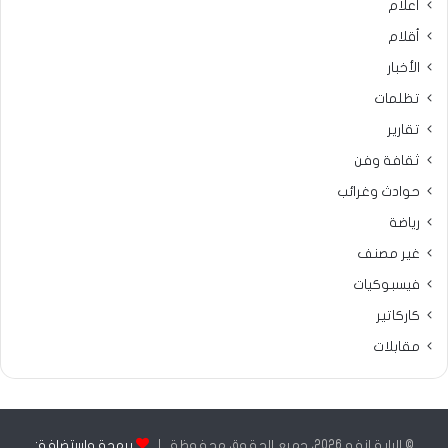
أعلام
أقلام
الأخبار
تظلمات
تقارير
ثقافة وفن
حوادث وغرائب
رياضة
غير مصنف
فيسبوكيات
كاركاتير
مقابلات
© الراية إنفو 2026، جميع الحقوق محفوظة |
برمجة واستضافة: