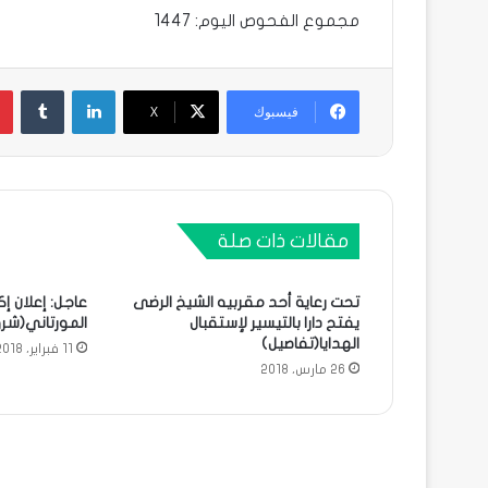
مجموع الفحوص اليوم: 1447
لينكدإن
فيسبوك
X
مقالات ذات صلة
تحت رعاية أحد مقربيه الشيخ الرضى
عاجل: إعلان إك
يفتح دارا بالتيسير لإستقبال
المورتاني(شرو
الهدايا(تفاصيل)
11 فبراير، 2018
26 مارس، 2018