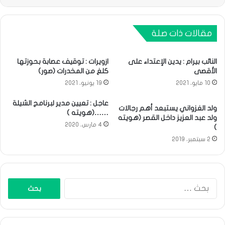
مقالات ذات صلة
النائب بيرام : يدين الإعتداء على
ازويرات : توقيف عصابة بحوزتها
الأقصى
كلغ من المخدرات (صور)
10 مايو، 2021
19 يونيو، 2021
عاجل : تعيين مدير لبرنامج الشيلة
ولد الغزواني يستبعد أهم رجالات
……(هويته )
ولد عبد العزيز داخل القصر (هويته
4 مارس، 2020
)
2 سبتمبر، 2019
البحث
عن: