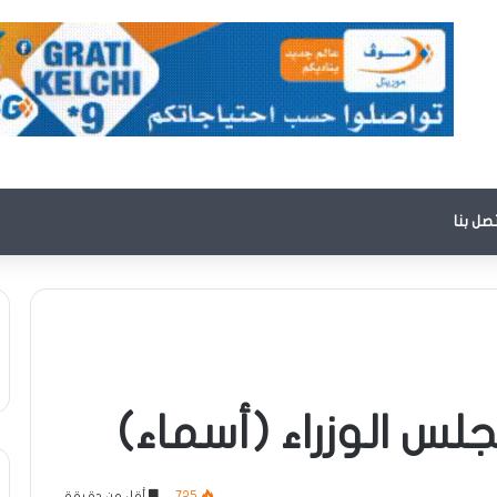
تصل بنا
لس الوزراء (أسماء)
725
أقل من دقيقة