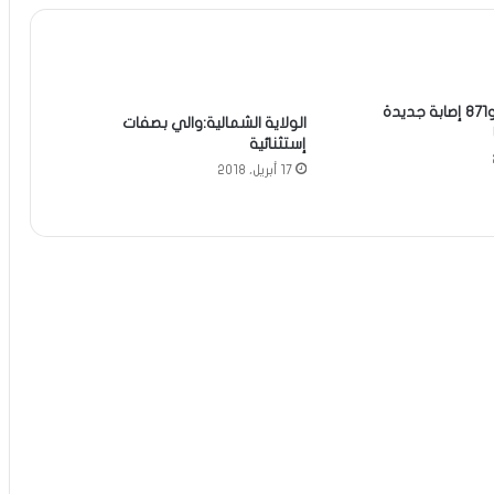
خمس وفيات و871 إصابة جديدة
الولاية الشمالية:والي بصفات
إستثنائية
17 أبريل، 2018