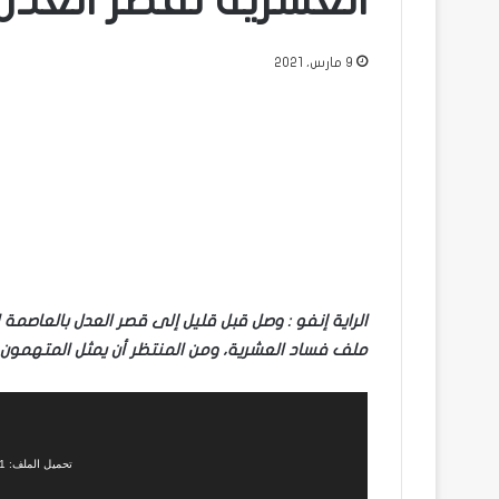
العشرية لقصر العدل
9 مارس، 2021
الراية إنفو : وصل قبل قليل إلى قصر العدل بالعاصم
ملف فساد العشرية، ومن المنتظر أن يمثل المتهمون
مشغل
الفيديو
تحميل الملف: https://al-raya.info/wp-content/uploads/2021/03/VID-20210309-WA0086.mp4?_=1