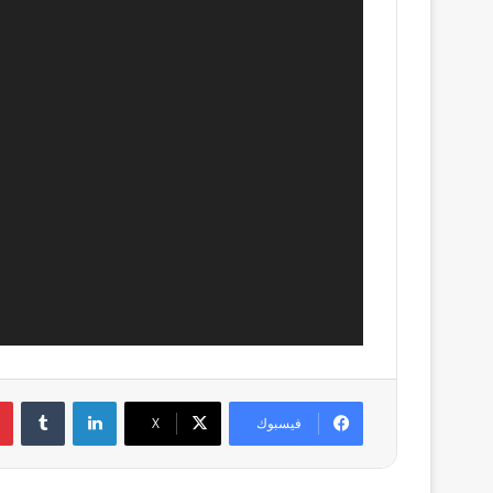
لينكدإن
فيسبوك
X