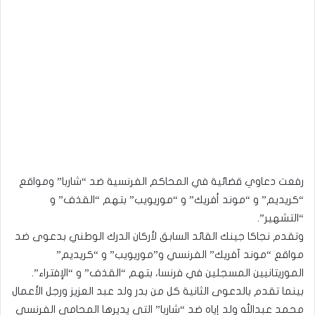
رفعت دعاوي قضائية في المحاكم الفرنسية ضد “شاربا” ومواقع
“كريديم” و “موند أفريك” و “موريويب” بتهم “القذف” و
“التشهير”.
وتقدم نجاكا جينك القائد السابق لأركان الدرك الوطني بدعوى ضد
مواقع “موند آفريك” الفرنسي و”موريويب” و “كريديم”
الموريتانيين المسجلين في فرنسا، بتهم “القذف” و “الإفتراء”.
بينما تقدم بالدعوى الثانية كل من بدر ولد عبد العزيز ورجل الأعمال
محمد عبدالله ولد إياه ضد “شاربا” التي يديرها المحامي الفرنسي