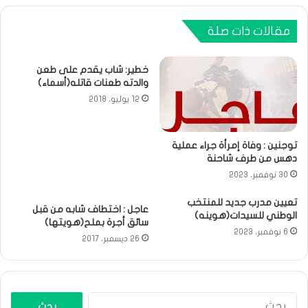
مقالات ذات صلة
خطير: شاب يقدم على طعن
والدته طعنات قاتله(أسماء)
12 يوليو، 2018
توجنين : وفاة إمرأة جراء عملية
دهس من طرف شاحنة
30 نوفمبر، 2023
تعيين مدرب جديد للمنتخب
عاجل : اختطاف شابه من قبل
الوطني للسيدات(هوينه)
سائق أجرة بملح(هويتها)
6 نوفمبر، 2023
26 ديسمبر، 2017
البحث