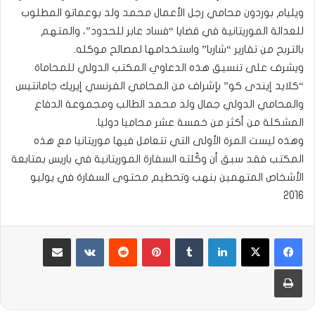
ويليام بوردون محامي رجل الأعمال محمد ولد بوعماتو المطلوب
للعدالة الموريتانية في قضايا “فساد عابر للحدود”، والمتهم
بالتربح من تقارير “شاربا” واستخدامها لمصالح موكله.
ويشرف على تنسيق هذه الدعاوي المكتب الدولي للمحاماة
“كلايد إيندى كو” بإشراف من المحامي الفرنسي إيريك جامانتيس
والمحامي الدولي جمال ولد محمد الطالب ومجموعة الدفاع
المشكلة من أكثر من خمسة عشر محاميا دوليا.
وهذه ليست المرة الأولى التي تتعامل فيها موريتانيا مع هذه
المكتب فقد سبق أن وكّلته السفارة الموريتانية في باريس بمتابعة
الأشخاص المتهمين بنهب وتحطيم محتوى السفارة في يوليو
2016
لينكدإن
بينتيريست
مشاركة عبر البريد
طباعة