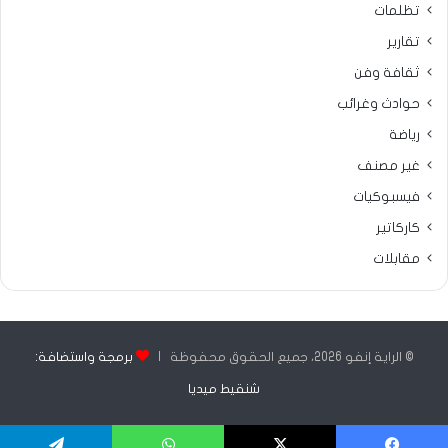
تظلمات
تقارير
ثقافة وفن
حوادث وغرائب
رياضة
غير مصنف
فيسبوكيات
كاركاتير
مقابلات
© الراية إنفو 2026، جميع الحقوق محفوظة |
برمجة واستضافة:
شنقيط ميديا