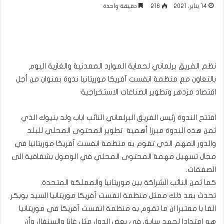
14 يناير، 2021
216
دقيقة واحدة
نظم الفريق برلماني لحماية الموارد المعدنية والغازية اليوم
بالتعاون مع منظمة انفست آفريكا موريتانيا ندوة بعنوان من أجل
اقتصاد مزدهر وتطوير الصناعات الاستخراجية
افتتح الندوة رئيس الفريق البرلماني النائب اباب ولد بنيوك الذي
ثمن هذه الندوة مبرزا أهمية تطوير المحتوى المحلي للبلد
والدور المهم الذي تقوم به منظمة انفست آفريكا موريتانيا في
مجال تسهيل مهمة المحتوى المحلي في الوصول بشفافية الى
الصفقات.
كما ثمن النائب الشراكة بين موريتانيا والمملكة المتحدة.
تحدث بعد ذلك ممثل منظمة انفست آفريكا موريتانيا السيد بوبكر
الفا با معتبرا ان ما تقوم به منظمة انفست آفريكا في موريتانيا
هو إمتدادا لجهد سابق في بعض الدول مثل غانا والسنغال وأن