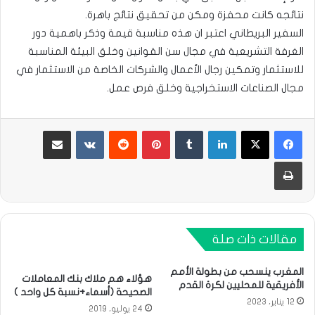
نتائجه كانت محفزة ومكن من تحقيق نتائج باهرة.
السفير البريطاني اعتبر ان هذه مناسبة قيمة وذكر باهمية دور
الغرفة التشريعية في مجال سن القوانين وخلق البيئة المناسبة
للاستثمار وتمكين رجال الأعمال والشركات الخاصة من الاستثمار في
مجال الصناعات الاستخراجية وخلق فرص عمل.
لينكدإن
بينتيريست
مشاركة عبر البريد
طباعة
مقالات ذات صلة
المغرب ينسحب من بطولة الأمم
هؤلاء هم ملاك بنك المعاملات
الأفريقية للمحليين لكرة القدم
الصحيحة (أسماء+نسبة كل واحد )
12 يناير، 2023
24 يوليو، 2019