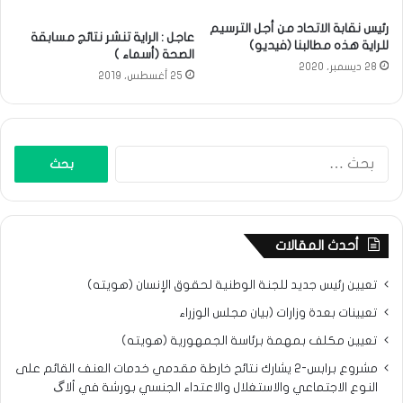
رئيس نقابة الاتحاد من أجل الترسيم
عاجل : الراية تنشر نتائج مسابقة
للراية هذه مطالبنا (فيديو)
الصحة (أسماء )
28 ديسمبر، 2020
25 أغسطس، 2019
البحث
عن:
أحدث المقالات
تعيين رئيس جديد للجنة الوطنية لحقوق الإنسان (هويته)
تعيينات بعدة وزارات (بيان مجلس الوزراء
تعيين مكلف بمهمة برئاسة الجمهورية (هويته)
مشروع برابس-2 يشارك نتائح خارطة مقدمي خدمات العنف القائم على
النوع الاجتماعي والاستغلال والاعتداء الجنسي بورشة في ألاگ