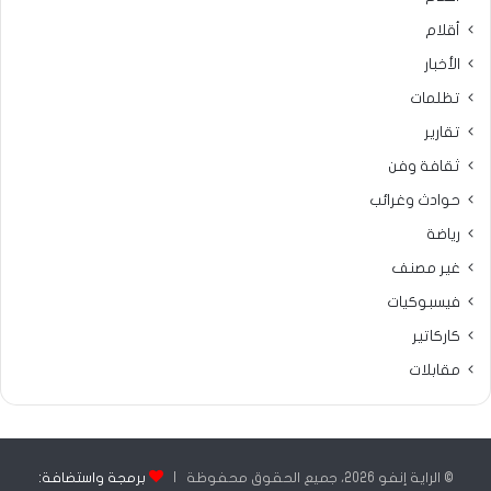
أقلام
الأخبار
تظلمات
تقارير
ثقافة وفن
حوادث وغرائب
رياضة
غير مصنف
فيسبوكيات
كاركاتير
مقابلات
© الراية إنفو 2026، جميع الحقوق محفوظة |
برمجة واستضافة: