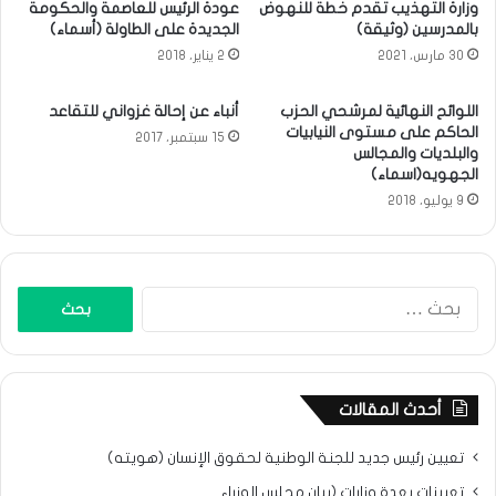
وزارة التهذيب تقدم خطة للنهوض
عودة الرئيس للعاصمة والحكومة
بالمدرسين (وثيقة)
الجديدة على الطاولة (أسماء)
30 مارس، 2021
2 يناير، 2018
اللوائح النهائية لمرشحي الحزب
أنباء عن إحالة غزواني للتقاعد
الحاكم على مستوى النيابيات
15 سبتمبر، 2017
والبلديات والمجالس
الجهويه(اسماء)
9 يوليو، 2018
البحث
عن:
أحدث المقالات
تعيين رئيس جديد للجنة الوطنية لحقوق الإنسان (هويته)
تعيينات بعدة وزارات (بيان مجلس الوزراء