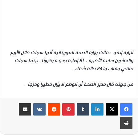
الراية إنفو : قالت وزارة الصحة الموريتانية أنها سجلت خلال الأربع
والعشرين ساعة الأخيرة ، 81 إصابة جديدة بكورنا ، بينما سجلت
حالتي وفاة ، و241 حالة شفاء .
من جهته قال مدير الصحة أن الوضع لا يزال خطيرا وحرجا .
لينكدإن
بينتيريست
مشاركة عبر البريد
طباعة