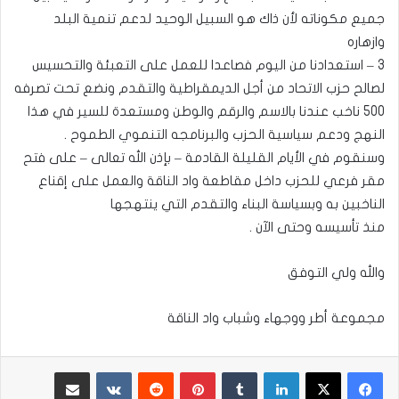
جميع مكوناته لأن ذاك هو السبيل الوحيد لدعم تنمية البلد
وازهاره
3 – استعدادنا من اليوم فصاعدا للعمل على التعبئة والتحسيس
لصالح حزب الاتحاد من أجل الديمقراطية والتقدم ونضع تحت تصرفه
500 ناخب عندنا بالاسم والرقم والوطن ومستعدة للسير في هذا
النهج ودعم سياسية الحزب والبرنامجه التنموي الطموح .
وسنقوم في الأيام القليلة القادمة – بإذن الله تعالى – على فتح
مقر فرعي للحزب داخل مقاطعة واد الناقة والعمل على إقناع
الناخبين به وبسياسة البناء والتقدم التي ينتهجها
منذ تأسيسه وحتى الآن .
والله ولي التوفق
مجموعة أطر ووجهاء وشباب واد الناقة
لينكدإن
بينتيريست
مشاركة عبر البريد