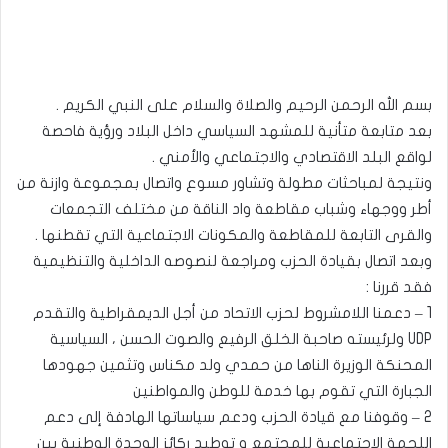
بسم الله الرحمن الرحيم والصلاة والسلام على النبي الكريم .
بعد متابعة متأنية للمشهد السياسي داخل البلاد ورؤية فاحصة
لواقع البلد الاقتصادي والاجتماعي والأمني .
ونتيجة لمباحثات مطولة وتشاور مسوع واتصال بمجموعة وازنة من
أطر ووجهاء وشباب مقاطعة واد الناقة من مختلف التجمعات
والقرى التابعة للمقاطعة والمكونات الاجتماعية التي تقطنها .
وبعد اتصال بقيادة الحزب ومراجعة لنصوصه الداخلية والتنظيمية
فقد قررنا :
1 – دعمنا اللامشروط لحزب الاتحاد من أجل الديمقراطية والتقدم
UDP ولرئيسته صاحبة الخلق الرفيع والصوت الحسن ، السياسية
المحنكة الوزيرة الناها من حمدي ولد مكناس وتثمين جهودها
الجبارة التي تقوم بها خدمة للوطن والمواطنين
2 – وقوفنا مع قيادة الحزب ودعم سياساتها الهادفة إلى دعم
اللحمة الاجتماعية للمجتمع و توطيد ركائز الوحدة الوطنية بين