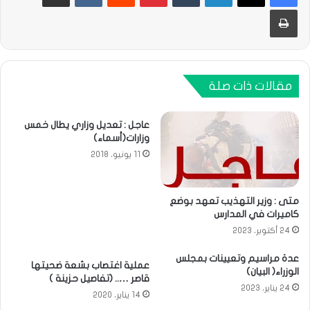
طباعة
مقالات ذات صلة
عاجل : تعديل وزاري يطال خمس
وزارات(أسماء)
11 يونيو، 2018
متى : وزير التهذيب تعهد بوضع
كاميرات في المدارس
24 أكتوبر، 2023
عدة مراسيم وتعيينات بمجلس
عملية اغتصاب بشعة ضحيتها
الوزراء( البيان)
قاصر ….. (تفاصيل حزينة )
24 يناير، 2023
14 يناير، 2020