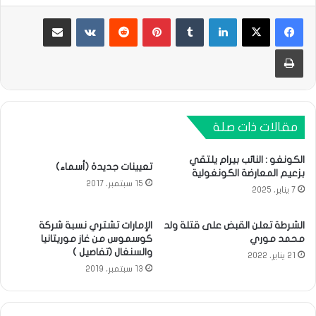
لينكدإن
بينتيريست
مشاركة عبر البريد
طباعة
مقالات ذات صلة
الكونغو : النائب بيرام يلتقي
تعيينات جديدة (أسماء)
بزعيم المعارضة الكونغولية
15 سبتمبر، 2017
7 يناير، 2025
الشرطة تعلن القبض على قتلة ولد
الإمارات تشتري نسبة شركة
محمد موري
كوسموس من غاز موريتانيا
والسنغال (تفاصيل )
21 يناير، 2022
13 سبتمبر، 2019