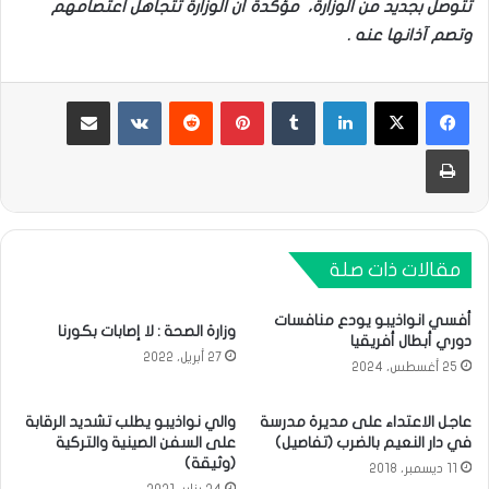
تتوصل بجديد من الوزارة، مؤكدة أن الوزارة تتجاهل اعتصامهم
وتصم آذانها عنه .
لينكدإن
بينتيريست
مشاركة عبر البريد
طباعة
مقالات ذات صلة
أفسي انواذيبو يودع منافسات
وزارة الصحة : لا إصابات بكورنا
دوري أبطال أفريقيا
27 أبريل، 2022
25 أغسطس، 2024
عاجل الاعتداء على مديرة مدرسة
والي نواذيبو يطلب تشديد الرقابة
في دار النعيم بالضرب (تفاصيل)
على السفن الصينية والتركية
(وثيقة)
11 ديسمبر، 2018
24 يناير، 2021