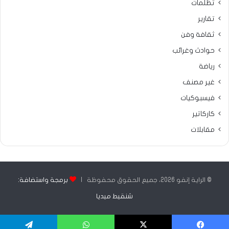
تظلمات
تقارير
ثقافة وفن
حوادث وغرائب
رياضة
غير مصنف
فيسبوكيات
كاركاتير
مقابلات
© الراية إنفو 2026، جميع الحقوق محفوظة |
برمجة واستضافة:
شنقيط ميديا