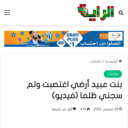
بحث عن
الق
الرئيسية
/
تظلمات
تظلمات
بنت عبيد أرضي اغتصبت وتم
سجني ظلما (فيديو)
29 ديسمبر، 2020
413
أقل من دقيقة