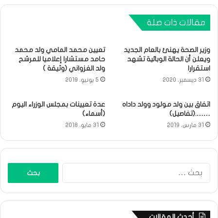
مقالات ذات صلة
وزير الصحة يهنئ بالعام الجديد
تعيين محمد المامي ولد محمد
ويعلن أن الحالة الوبائية تشهد
حامد مستشارا إعلاميا للمرشح
استقرارا
ولد الغزواني (وثيقة )
31 ديسمبر، 2020
5 يونيو، 2019
اتفاق بين ولد مولود وولد داداه
عدة تعيينات بمجلس الوزراء اليوم
…….(تفاصيل)
(أسماء)
31 مارس، 2019
31 مايو، 2018
البحث
عن:
أحدث المقالات