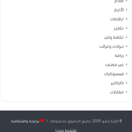
أقلام
الأخبار
تظلمات
تقارير
ثقافة وفن
حوادث وغرائب
رياضة
غير مصنف
فيسبوكيات
كاركاتير
مقابلات
© الراية إنفو 2026، جميع الحقوق محفوظة |
برمجة واستضافة:
شنقيط ميديا