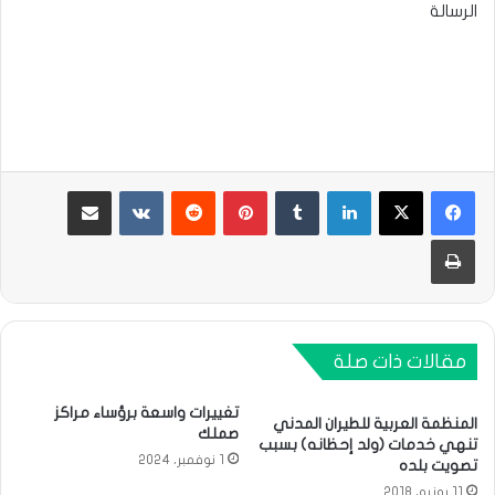
الرسالة
لينكدإن
بينتيريست
مشاركة عبر البريد
طباعة
مقالات ذات صلة
تغييرات واسعة برؤساء مراكز
المنظمة العربية للطيران المدني
صملك
تنهي خدمات (ولد إحظانه) بسبب
1 نوفمبر، 2024
تصويت بلده
11 يونيو، 2018