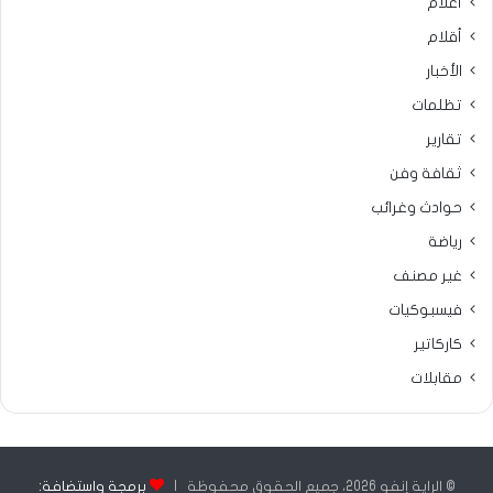
أعلام
أقلام
الأخبار
تظلمات
تقارير
ثقافة وفن
حوادث وغرائب
رياضة
غير مصنف
فيسبوكيات
كاركاتير
مقابلات
© الراية إنفو 2026، جميع الحقوق محفوظة |
برمجة واستضافة: