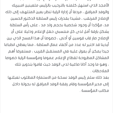
الأمجد الذي استهل كلمته بالترحيب بالرئيس ملعينين امبيريك
والوفد المرافق ، مردفا أن إدارة الراية تنظر بعين المتلهف إلى ذلك
الإصلاح المرتقب ، مشيدا بقدرات رئيس السلطة الدكتور الحسين
مد، مؤكدا أن وجود شخصية بحجم ولد مد ، على رأس السلطة
يشكل بارقة أمل لدى كل منتسبي حقل الإعلام ودليلا على أن
الإصلاح صار قاب قوسين أو أدنى ، خصوصا أن هذا المسح الذي بين
أيدينا قد اختير له عدد من أكفاء عمال السلطة ، مما يعطي انطباعا
جيدا يمكن أن يعول عليه في المستقبل القريب ، مستعرضا أهم
المشاكل المطروحة لقطاع الإعلام عموما ومؤسسة الراية خصوصا
، وهو ما وجد آذانا صاغية لدى الوفد حيث قاموا بتدوين تلك
الملاحظات .
بعد ذلك سلم رئيس الوفد نسخة من الاستمارة المطلوب تعبئتها
إلى مدير المؤسسة وقام رفقة الوفد المرافق له بجولة داخل
مكاتب المؤسسة .