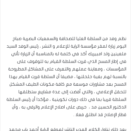
نظم وفد من السلطة العليا للصحافة والسمعيات البصرية صباح
اليوم زيارة لمقر مؤسسة الراية للإعلام و النشر ، رئيس الوفد السيد
ملعينين ولد امبيريك أكد في كلمة له بالمناسبة أن الزيارة تأتي
في إطار المسح الذي قررت السلطة القيام به للوقوف على
المؤسسات ، ومعاينة عملهم والتعرف على المشاكل المطروحة
بالنسبة لهم بغية حلحلتها ، مضيفا أن السلطة قررت القيام بهذا
المسح بعد مشاورات موسعة مع كافة مكونات الطيف المشكل
للحقل الإعلامي ، والتي أفضت إلى عدة مشاريع ستطلقها
السلطة قريبا بما في ذلك دورات تكوينية ، مؤكدا أن رئيس السلطة
الدكتور الحسين مد ، حريص على اصلاح الإعلام والرقي به ، وأن
قطار الإصلاح قد انطلق فعلا .
بعد ذلك تناول الكلام المدير الناشر لموقع الراية أحمد باب محمد