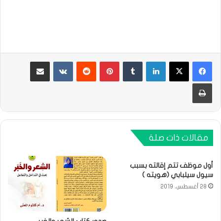
لينكدإن
بينتيريست
مشاركة عبر البريد
طباعة
مقالات ذات صلة
أول موظف تتم إقالته بسبب
سيول سيلبابي (هويته )
28 أغسطس، 2019