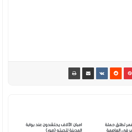
بينتيريست
مشاركة عبر البريد
طباعة
قمر تطلق حملة
امبان: الآلاف يحتشدون عند بوابة
بر في العاصمة
المدينة لتحيته (صور)