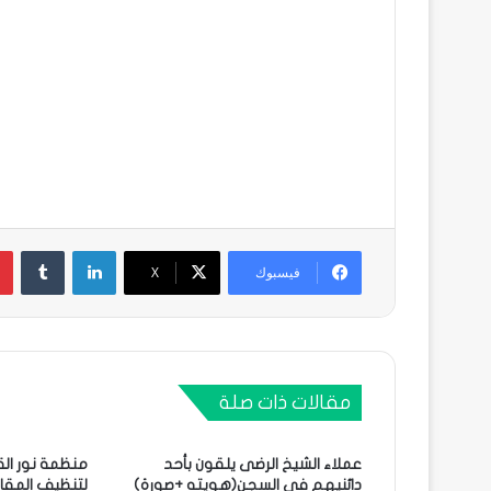
لينكدإن
فيسبوك
X
مقالات ذات صلة
عملاء الشيخ الرضى يلقون بأحد
منظمة نور ال
دائنيهم في السجن(هويته +صورة)
لتنظيف المقا