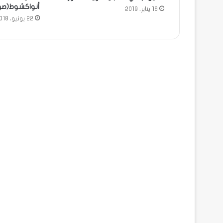
أنواكشوط(صو
16 يناير، 2019
22 يونيو، 2018