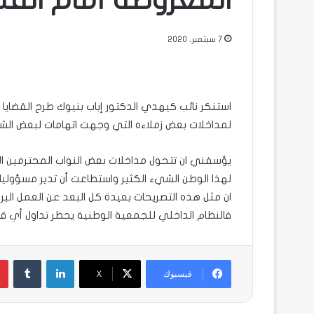
المعروضة أمام القضا
7 سبتمبر، 2020
استنكر نائب كيهدي الدكتور إباب بنيوك طرح القضايا ا
لمداخلات بعض زملاءه التي وجهت اتهامات لبعض الشخ
يؤسفني ان تتحول مداخلات بعض النواب المحترمين 
لهذا الوطن الشيء الكثير واستطاعت أن تدير مسؤولي
ان مثل هذه التصريحات بعيدة كل البعد عن العمل البر
فالنظام الداخلي للجمعية الوطنية يحظر تداول أي قض
لينكدإن
فيسبوك
X