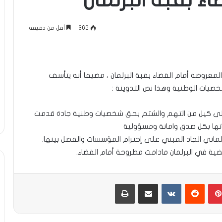
ء بقبة البرلمان
362
أقل من دقيقة
لمعروضة أمام القضاء بقبة البرلمان ، مضيفا أنه يتأسف
صيات الوطنية وهذا نص التدوينة :
الى كيل من التهم والشتم بحق شخصيات وطنية جادة قدمت
اتها بكل صدق وامانة ومسؤولية
لماني الجاد المبني على إحترام المؤسسات والفصل بينها.
ية في البرلمان مادامت مطروحة أمام القضاء.
بينتيريست
مشاركة عبر البريد
طباعة