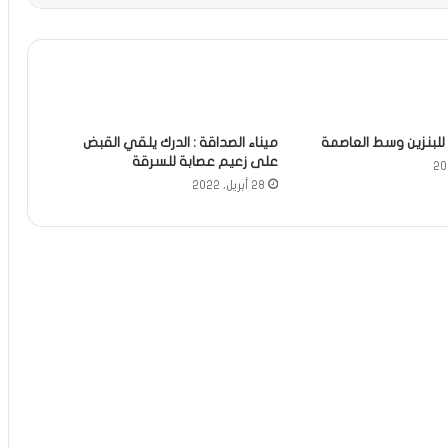
لبنزين وسط العاصمة
ميناء الصداقة : الدرك يلقي القبض
على زعيم عصابة للسرقة
28 أبريل، 2022