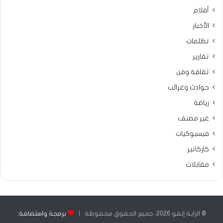
أقلام
الأخبار
تظلمات
تقارير
ثقافة وفن
حوادث وغرائب
رياضة
غير مصنف
فيسبوكيات
كاركاتير
مقابلات
© الراية إنفو 2026، جميع الحقوق محفوظة |
برمجة واستضافة: