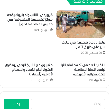
مقالات ذات صلة
كيهيدي : النائب ولد بنيوك يقدم
جوائز تشجيعية للمتفوقين في
مدارس المقاطعه (صور)
8 يوليو، 2021
عاجل : وفاة شخصين في حادث
سير على طريق الأمل
26 سبتمبر، 2025
انتخاب الصحفي أحمد لمام نائبا
مقربون من الشيخ الرضى يرفضون
لرئيس اللجنة الاعلامية
المثول أمام القضاء والانصياع
للكونفدرالية الأفريقية
لأوامره (أسماء )
6 أبريل، 2023
20 يونيو، 2019
البحث
عن: